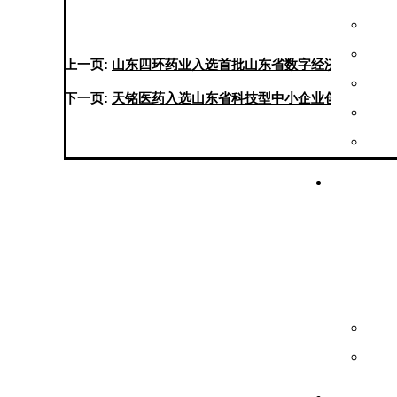
上一页:
山东四环药业入选首批山东省数字经济“晨星工厂
下一页:
天铭医药入选山东省科技型中小企业创新能力提
联系方式

国内药厂销售联系电话：
浙、粤、闽、桂、西南片区：范经理13065008173
京、津、冀、鲁、豫、新、蒙、甘、宁、黑、吉、辽：李经理
苏、赣、湘、鄂、沪：张经理18164489776