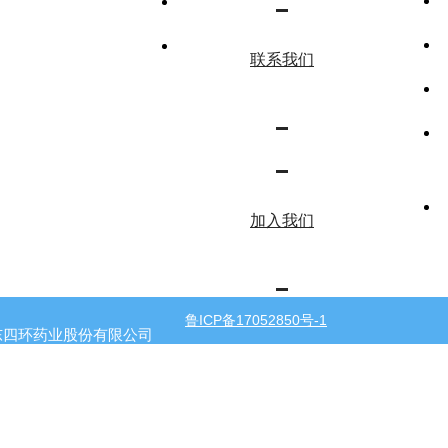
组织结构
企业文化
联系我们
加入我们
鲁ICP备17052850号-1
 山东四环药业股份有限公司
栋