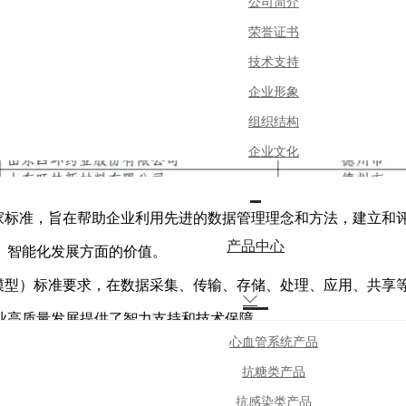
公司简介
四环药业入选山东省DCMM贯标试
荣誉证书
技术支持
时间 : 2023-06-28
企业形象
东省
贯标试点名单，天铭医药集团旗下山东四环药业凭借
DCMM
组织结构
企业文化
家标准，旨在帮助企业利⽤先进的数据管理理念和⽅法，建⽴和
产品中心
、智能化发展⽅⾯的价值。
模型）标准要求，在数据采集、传输、存储、处理、应用、共享

业高质量发展提供了智力支持和技术保障。
心血管系统产品
抗糖类产品
效率，为客户提供更加优质高效的服务！
抗感染类产品