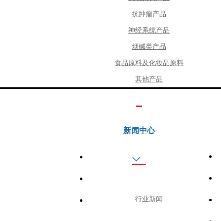
抗肿瘤产品
神经系统产品
”
烟碱类产品
升工程拟立项项目名单
食品原料及化妆品原料
其他产品
关于我们
产
新闻中心
荣誉证书

技术支持
公司新闻
18053164628
行业新闻
企业形象