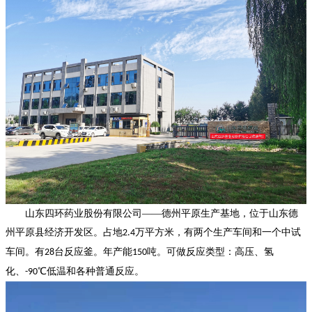
山东四环药业股份有限公司——
德州平原生产基地，
位于
山东
德
州平原县经济开发区。
占地
万平方米，有两个生产车间和一个中试
2.4
车间。有
台反应
釜。
年产能
吨
。
可做反应类型
：
高压、氢
28
150
化、
℃低温和各种普通反应。
-90