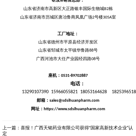
研发
销售总部：
&
山东省济南市高新区大正路银丰国际生物城
栋
B2
山东省济南市历城区唐冶鲁商凤凰广场
号楼
室
2
305A
工厂地址：
山东省德州市平原县经济开发区
山东省邹城市太平镇华鲁路
号
88
广西河池市大任产业园经四路
号
08
座机：
0531-89702887
电话：
13290107390
15966055821
18053164628
182539651
邮箱：
sales@sdsihuanpharm.com
网址：
https://www.sdsihuanpharm.com
上一篇：
喜报！广西天铭药业有限公司获得“国家高新技术企业”认
定