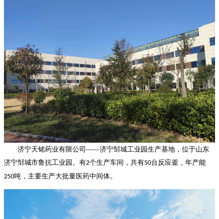
济宁天铭药业有限公司——
济
宁邹城工业园生产基地，
位于
山东
济宁邹城
市鲁抗工业园。
有
个生产车间，共有
台反应釜，年产能
2
50
吨，主要生产大批量医药中间体
。
250