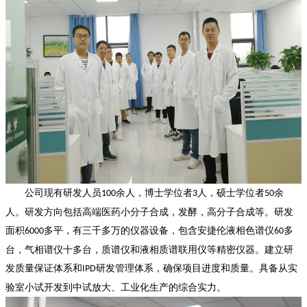
公司
现有研发人员
余人，博士学位者
人，硕士学位者
余
100
3
50
人。研发方向包括高端医药小分子合成，发酵，高分子合成等
。
研发
面积
多平，
有
三千多万的仪器设备，包含安捷伦液相色谱仪
多
6000
60
台，气相谱仪
十多
台，质谱仪和液相质谱联用仪等精密仪器。建立研
发质量保证体系和
研发管理体系，确保项目进度和质量。具备从实
IPD
验室小试开发到中试放大、工业化生产的综合实力。