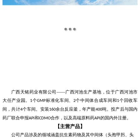
广西天铭药业有限公司——
广西河池生产基地，
位于广西河池市
大任产业园。
个
标准化车间、
个中间体合成车间和
个
回
收车
1
GMP
2
1
间，共计
个车间。安装
余台反应釜，年产能
吨。投产后与国内
4
160
400
药厂联合申报
和
合作，以及高端原料药
的国内外注册。
API
CDMO
API
【主营产品】
公
司产品涉及的领域涵盖抗生素药物及其中间体（头孢甲肟、头