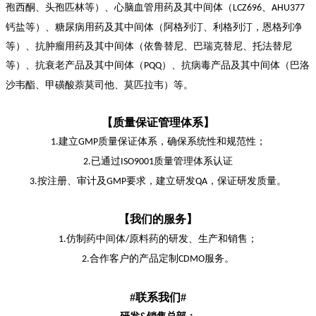
孢西酮、头孢匹林等）、心
脑
血管用药及其中间体（
、
LCZ696
AHU377
钙盐等）、糖尿病用药及其中间体（阿格列汀、利格列汀，恩格列净
等）、抗肿瘤用药及其中间体（依鲁替尼、巴瑞克替尼、托法替尼
等）、抗衰老产品及其中间体（
）、抗病毒产品及其中间体（巴洛
PQQ
沙韦酯、甲磺酸萘莫司他、莫匹拉韦）等。
【质量保证管理体系】
建立
质量保证体系，确保系统性和规范性
；
1.
GMP
已通过
质量管理体系认证
2.
ISO9001
按注册、审计及
要求，建立研发
，保证研发质量。
3.
GMP
QA
【我们的服务】
仿制药中间体
原料药的研发、生产和销售
；
1.
/
合作客户的产品定制
服务。
2.
CDMO
#联系我们#