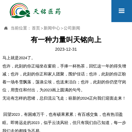


当前位置：
首页
>
新闻中心
>
公司新闻
有一种力量叫天铭向上
2023-12-31
马上就是
了。
2024
也许，此刻的你正端坐在窗前，手捧一杯热茶，回忆这一年的得失增
减；也许，此刻的你正和家人团聚，围炉佳话；也许，此刻的你正盼
着一场冬雪飘落，荡涤尘埃，也送来洁白；也许，此刻的你仍坚守岗
位，用责任和付出，为
画上圆满的句号。
2023
无论有怎样的思绪，总归流云飞走；崭新的
正向我们迎面走来！
2024
回望
，有困难万千，也有硕果累累；有百感交集，也有热泪盈
2023
眶。即将远走的
，似乎云淡风轻，但只有我们自己知道，每一步
2023
我们走的都殊为不易。