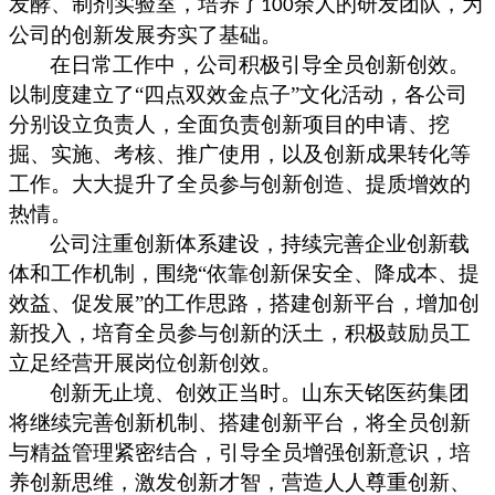
发酵、制剂实验室，培养了
余人的研发团队，为
100
公司的创新发展夯实了基础。
在日常工作中，公司积极引导全员创新创效。
以制度建立了
“四点双效金点子”文化活动，各公司
分别设立负责人，全面负责创新项目的申请、挖
掘、实施、考核、推广使用，以及创新成果转化等
工作。大大提升了全员参与创新创造、提质增效的
热情。
公司
注重
创新体系建设，持续完善企业创新载
体和工作机制，围绕
“依靠创新保安全、降成本、提
效益、促发展”的工作思路，搭建创新平台，增加创
新投入，培育全员参与创新的沃土，积极鼓励
员工
立足经营开展岗位创新创效。
创新无止境、创效正当时。山东天铭医药集团
将继续完善创新机制、搭建创新平台，
将全员创新
与精益管理紧密结合，引导
全员
增强创新意识，培
养创新思维，激发创新才智，营造人人尊重创新、