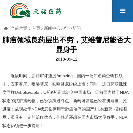


当前位置：
首页
>
新闻中心
>
行业新闻
肺癌领域良药层出不穷，艾维替尼能否大
显身手
2018-09-12
近段时间，新药审评速度Amazing，国内一批知名药企斩获颇
丰，安罗替尼、吡咯替尼、呋喹替尼纷纷上市；同时，进口药获批速
度同样Unbelievable，O药K药正式进入中国市场；目前国内处于NDA
状态的抗肿瘤药物，已纷纷跨过终点，新药研发也已经在拼速度、抢
进度；故现处于NDA状态临床用于肺癌治疗的国产1.1类新药~艾维替
尼，虽具有一定的治疗优势，但倘若还想在国内市场大显身手，NDA
状态仍须进一步提速！