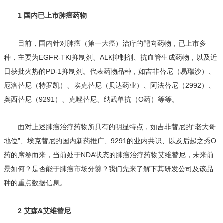
1 国内已上市肺癌药物
目前，国内针对肺癌（第一大癌）治疗的靶向药物，已上市多
种，主要为EGFR-TKI抑制剂、ALK抑制剂、抗血管生成药物，以及近
日获批火热的PD-1抑制剂。代表药物品种，如吉非替尼（易瑞沙）、
厄洛替尼（特罗凯）、埃克替尼（贝达药业）、阿法替尼（2992）、
奥西替尼（9291）、克唑替尼、纳武单抗（O药）等等。
面对上述肺癌治疗药物所具有的明显特点，如吉非替尼的“老大哥
地位”、埃克替尼的国内新药推广、9291的业内共识、以及后起之秀O
药的席卷而来，当前处于NDA状态的肺癌治疗药物艾维替尼，未来前
景如何？是否能于肺癌市场分羹？我们先来了解下其研发公司及该品
种的重点数据信息。
2 艾森&艾维替尼