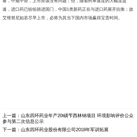
看，中规中矩，上市应该没有问题；但，随着药审速度的大幅度提
速，进口药已纷纷踏进国门，中国1类新药正在与进口药展开抗衡；故
艾维替尼如若尽早上市，必将为其当下国内市场赢得宝贵时间。
上一篇：
山东四环药业年产20t磺苄西林钠项目 环境影响评价公众
参与第二次信息公示
下一篇：
山东四环药业股份有限公司2018年军训拓展