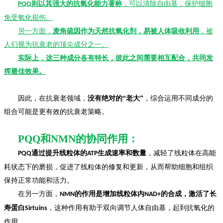
则以其强大的抗氧化能力著称
，可以清除自由基，保护细胞
PQQ
免受氧化损伤。
另一方面，
麦角硫因作为天然抗氧化剂，易被人体吸收利用
，被
人们视为抗衰老的顶尖成分之一。
实际上，这三种成分各有特长，彼此之间需要相互配合，共同发
挥最佳效果。
因此，在抗衰老领域，
没有绝对的“老大”
，综合运用不同成分的
组合可能是更有效的抗衰老策略。
PQQ和NMN的协同作用：
通过提升线粒体的
生成速率和数量
，减轻了线粒体在高能
PQQ
ATP
耗状态下的磨损，促进了线粒体的修复和更新，从而帮助细胞和组织
保持正常功能和活力。
在另一方面，
的作用是增加线粒体内
的合成，激活了长
NMN
NAD+
寿蛋白
，这种作用有助于双向调节人体自由基，起到抗氧化的
Sirtuins
作用。