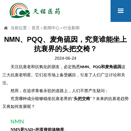


当前位置：
首页
>
新闻中心
>
行业新闻
NMN、PQQ、麦角硫因，究竟谁能坐上
抗衰界的头把交椅？
2024-06-24
关注抗衰老和抗氧化的朋友，必定熟悉
、
和麦角硫因
这
NMN
PQQ
三大抗衰老明星。它们在市场上备受瞩目，引发了人们广泛讨论和关
注。
然而，在追求青春永驻的道路上，人们不禁产生疑问：
究竟哪种成分能够稳坐抗衰老界的“
头把交椅
”？未来的抗衰老趋势
又将如何发展呢？
NMN
NMN是NAD+的直接前体物质
。