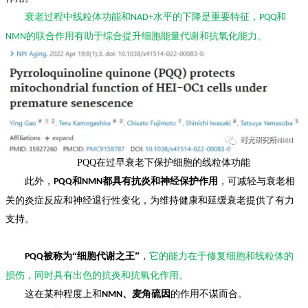
衰老过程中线粒体功能和
水平的下降是重要特征，
和
NAD+
PQQ
的联合作用有助于综合提升细胞能量代谢和抗氧化能力。
NMN
PQQ
在过早衰老下保护细胞的线粒体功能
此外，
和
都具有抗炎和神经保护作用
，可减轻与衰老相
PQQ
NMN
关的炎症反应和神经退行性变化，为维持健康和延缓衰老提供了有力
支持。
被称为“细胞代谢之王”
，
它的能力在于修复细胞和线粒体的
PQQ
损伤，同时具有出色的抗炎和抗氧化作用。
这在某种程度上和
、麦角硫因
的作用不谋而合。
NMN