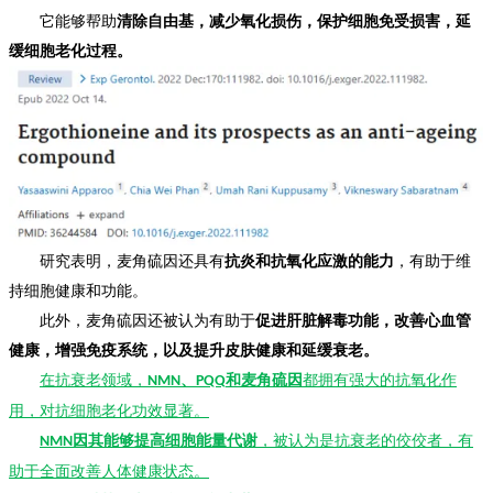
它能够帮助
清除自由基，减少氧化损伤，保护细胞免受损害，延
缓细胞老化过程。
研究表明，麦角硫因还具有
抗炎和抗氧化应激的能力
，有助于维
持细胞健康和功能。
此外，麦角硫因还被认为有助于
促进肝脏解毒功能，改善心血管
健康，增强免疫系统，以及提升皮肤健康和延缓衰老。
在抗衰老领域，
、
和麦角硫因
都拥有强大的抗氧化作
NMN
PQQ
用，对抗细胞老化功效显著。
因其能够提高细胞能量代谢
，被认为是抗衰老的佼佼者，有
NMN
助于全面改善人体健康状态。