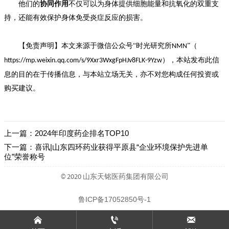
他们的
协同作用
不仅可以为身体提供细胞能量和抗氧化的双重支
持，还能有效保护身体免受炎症反应的损害。
【
免责声明】本文来源于微信公众号“时光研究所
”（
NMN
），本站发布此信
https://mp.weixin.qq.com/s/9Xxr3WxgFpHJv8FLK-9Yzw
息的目的在于传播信息，与本站立场无关，亦不对您构成任何投资或
购买建议。
上一篇：
2024年印度药企排名TOP10
下一篇：
喜讯|山东四环药业获得平原县“企业环境保护先进单
位”荣誉称号
© 2020 山东天铭医药集团有限公司
鲁ICP备17052850号-1


