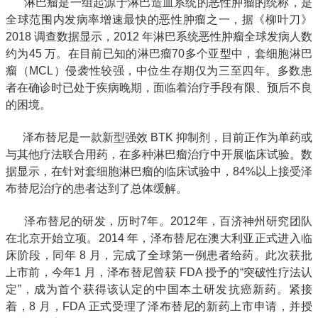
淋巴瘤是一组起源于淋巴造血系统的恶性肿瘤的统称，是
全球范围内发病率增速最快的恶性肿瘤之一，据《柳叶刀》
2018 调查数据显示，2012 年淋巴系统恶性肿瘤全球发病人数
约为45 万。在目前已知的淋巴瘤70多个亚型中，套细胞淋巴
瘤（MCL）侵袭性较强，中位生存期仅为三至四年。多数患
者在确诊时已处于疾病晚期，面临着治疗手段有限、预后不良
的困境。
泽布替尼是一款新型强效 BTK 抑制剂，目前正作为单药或
与其他疗法联合用药，在多种淋巴瘤治疗中开展临床试验。数
据显示，在针对套细胞淋巴瘤的临床试验中，84%以上接受泽
布替尼治疗的患者达到了总体缓解。
泽布替尼的研发，历时7年。2012年，百济神州研究团队
在北京开始立项。2014 年，泽布替尼在澳大利亚正式进入临
床阶段，同年 8 月，完成了全球第一例患者给药。此次获批
上市前，今年1 月，泽布替尼曾获 FDA 授予的“突破性疗法认
定”，成为首个获得该认定的中国本土研发抗癌新药。紧接
着，8 月，FDA 正式受理了泽布替尼的新药上市申请，并授