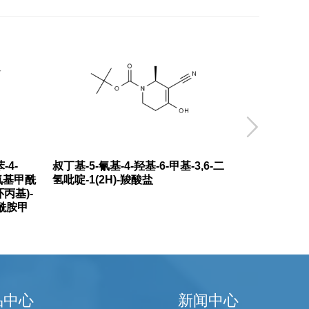

-4-
叔丁基-5-氰基-4-羟基-6-甲基-3,6-二
羟基氨基甲酰
氢吡啶-1(2H)-羧酸盐
环丙基)-
甲酰胺甲
品中心
新闻中心