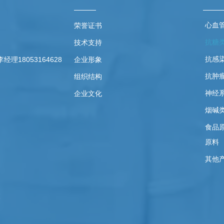
心血
荣誉证书
抗糖
技术支持
抗感
18053164628
企业形象
抗肿
组织结构
神经
企业文化
烟碱
食品
原料
其他
栋