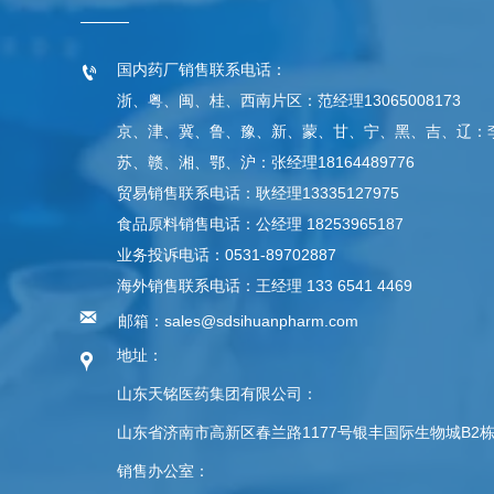
国内药厂销售联系电话：

浙、粤、闽、桂、西南片区：范经理13065008173
京、津、冀、鲁、豫、新、蒙、甘、宁、黑、吉、辽：李经理
苏、赣、湘、鄂、沪：张经理18164489776
贸易销售联系电话：耿经理13335127975
食品原料销售电话：公经理 18253965187
业务投诉电话：0531-89702887
海外销售联系电话：王经理 133 6541 4469

邮箱：sales@sdsihuanpharm.com
地址：

山东天铭医药集团有限公司：
山东省济南市高新区春兰路1177号银丰国际生物城B2
销售办公室：