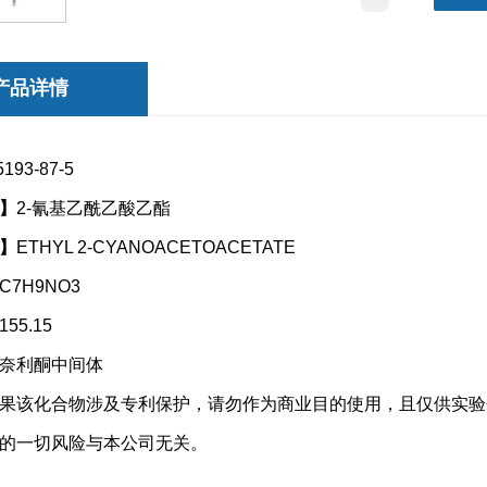
产品详情
5193-87-5
】
2-氰基乙酰乙酸乙酯
】
ETHYL 2-CYANOACETOACETATE
C7H9NO3
155.15
奈利酮中间体
果该化合物涉及专利保护，请勿
作为商业目的使用，且仅供实验
的一切风险与本公司无关。