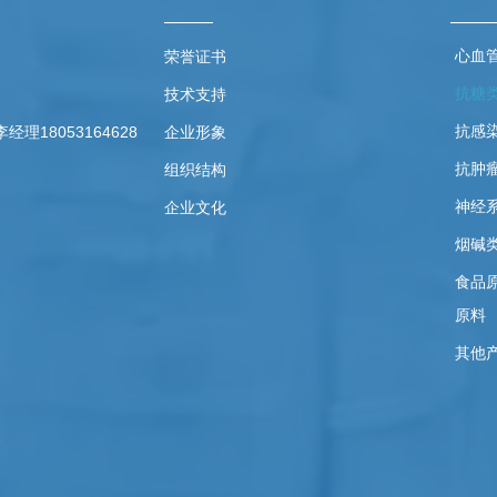
心血
荣誉证书
抗糖
技术支持
抗感
18053164628
企业形象
抗肿
组织结构
神经
企业文化
烟碱
食品
原料
其他
栋