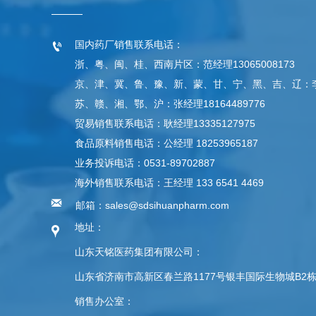
国内药厂销售联系电话：

浙、粤、闽、桂、西南片区：范经理13065008173
京、津、冀、鲁、豫、新、蒙、甘、宁、黑、吉、辽：李经理
苏、赣、湘、鄂、沪：张经理18164489776
贸易销售联系电话：耿经理13335127975
食品原料销售电话：公经理 18253965187
业务投诉电话：0531-89702887
海外销售联系电话：王经理 133 6541 4469

邮箱：sales@sdsihuanpharm.com
地址：

山东天铭医药集团有限公司：
山东省济南市高新区春兰路1177号银丰国际生物城B2
销售办公室：