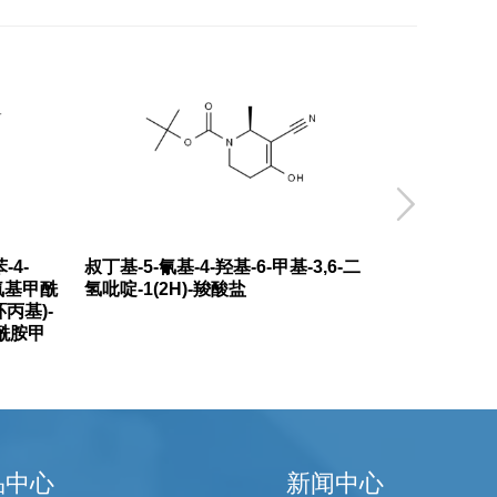

-4-
叔丁基-5-氰基-4-羟基-6-甲基-3,6-二
羟基氨基甲酰
氢吡啶-1(2H)-羧酸盐
环丙基)-
甲酰胺甲
品中心
新闻中心