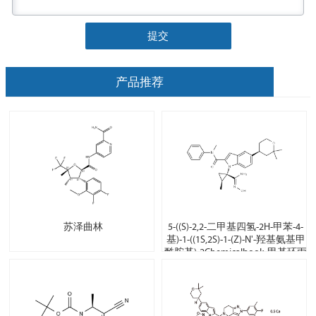
提交
产品推荐
苏泽曲林
5-((S)-2,2-二甲基四氢-2H-甲苯-4-
基)-1-((1S,2S)-1-(Z)-N'-羟基氨基甲
酰胺基)-2Chemicalbook-甲基环丙
基)-N-甲基-N-苯基-1H-吲哚-2-甲酰
胺甲基环丙烷)-N-甲基-N-甲苯-1H-
甲苯I湍流-2-甲胺