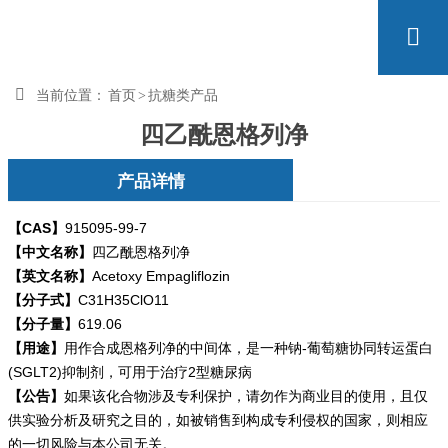


当前位置：
首页
>
抗糖类产品
四乙酰恩格列净
产品详情
【CAS】
915095-99-7
【中文名称】
四乙酰恩格列净
【英文名称】
Acetoxy Empagliflozin
【分子式】
C31H35ClO11
【分子量】
619.06
【用途】
用作合成恩格列净的中间体，是一种钠-葡萄糖协同转运蛋白
(SGLT2)抑制剂，可用于治疗2型糖尿病
【公告】
如果该化合物涉及专利保护，请勿
作为商业目的使用，且仅
供实验分析及研究之目的，如被销售到构成专利侵权的国家，则相应
的一切风险与本公司无关。