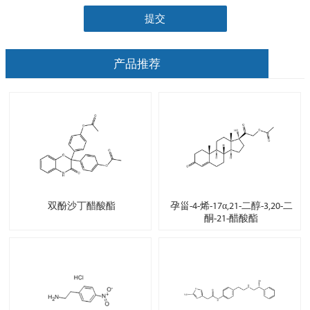
提交
产品推荐
双酚沙丁醋酸酯
孕甾-4-烯-17α,21-二醇-3,20-二
酮-21-醋酸酯