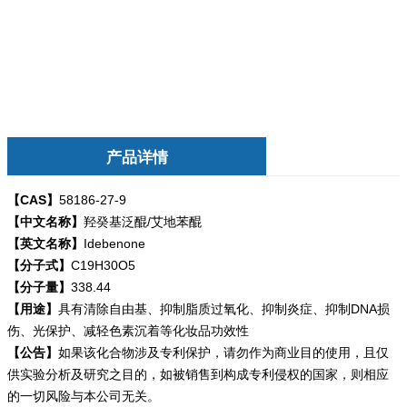
产品详情
【CAS】
58186-27-9
【中文名称】
羟癸基泛醌/艾地苯醌
【英文名称】
Idebenone
【分子式】
C19H30O5
【分子量】
338.44
【用途】
具有清除自由基、抑制脂质过氧化、抑制炎症、抑制DNA损
伤、光保护、减轻色素沉着等化妆品功效性
【公告】
如果该化合物涉及专利保护，请勿
作为商业目的使用，且仅
供实验分析及研究之目的，如被销售到构成专利侵权的国家，则相应
的一切风险与本公司无关。