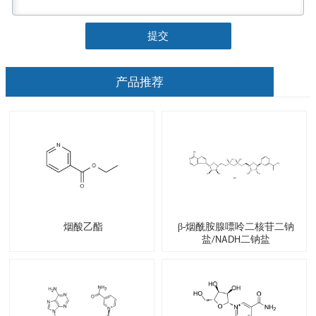
提交
产品推荐
烟酸乙酯
β-烟酰胺腺嘌呤二核苷二钠
盐/NADH二钠盐