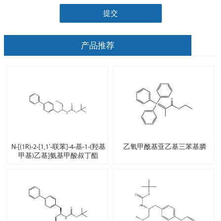
提交
产品推荐
N-[(1R)-2-[1,1’-联苯]-4-基-1-(羟基
乙氧甲酰基亚乙基三苯基膦
甲基)乙基]氨基甲酸叔丁酯