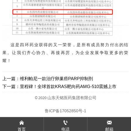
这是四环药业获得的又一荣誉，
是所有成员努力付出的结
果。让我们齐心协力、再接再厉，为企业发展争取更多的荣
耀！
上一篇：
维利帕尼一款治疗卵巢癌PARP抑制剂
下一篇：
里程碑！全球首款KRAS靶向药AMG-510震撼上市
© 2020 山东天铭医药集团有限公司
鲁ICP备17052850号-1



首页
电话
邮箱