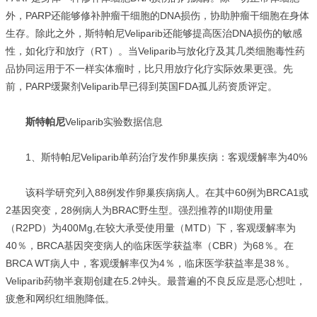
外，PARP还能够修补肿瘤干细胞的DNA损伤，协助肿瘤干细胞在身体
生存。除此之外，斯特帕尼Veliparib还能够提高医治DNA损伤的敏感
性，如化疗和放疗（RT）。当Veliparib与放化疗及其几类细胞毒性药
品协同运用于不一样实体瘤时，比只用放疗化疗实际效果更强。先
前，PARP缓聚剂Veliparib早已得到英国FDA孤儿药资质评定。
斯特帕尼
Veliparib实验数据信息
1、斯特帕尼Veliparib单药治疗发作卵巢疾病：客观缓解率为40%
该科学研究列入88例发作卵巢疾病病人。在其中60例为BRCA1或
2基因突变，28例病人为BRAC野生型。强烈推荐的II期使用量
（R2PD）为400Mg,在较大承受使用量（MTD）下，客观缓解率为
40％，BRCA基因突变病人的临床医学获益率（CBR）为68％。在
BRCA WT病人中，客观缓解率仅为4％，临床医学获益率是38％。
Veliparib药物半衰期创建在5.2钟头。最普遍的不良反应是恶心想吐，
疲惫和网织红细胞降低。