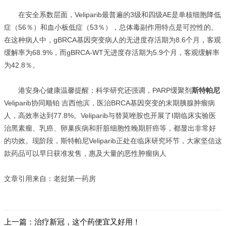
在安全系数层面，Veliparib最普遍的3级和四级AE是单核细胞降低
症（56％）和血小板低症（53％），总体毒副作用特点是可控性的。
在这种病人中，gBRCA基因突变病人的无进度存活期为8.6个月，客观
缓解率为68.9%，而gBRCA-WT无进度存活期为5.9个月，客观缓解率
为42.8％。
港安身心健康温馨提醒：科学研究还强调，PARP缓聚剂
斯特帕尼
Veliparib协同顺铂 吉西他滨，医治BRCA基因突变的末期胰腺肿瘤病
人，高效率达到77.8%。Veliparib与替莫唑胺也开展了Ⅰ期临床实验医
治黑素瘤、乳癌、卵巢疾病和肝脏细胞性晚期肝癌等，都显出非常好
的功效。现阶段，斯特帕尼Veliparib正处在临床研究环节，大家坚信这
款药品可以早日获准发售，惠及大量的恶性肿瘤病人
文章引用来自：老挝第一药房
上一篇：
治疗新冠，这个药便宜又好用！