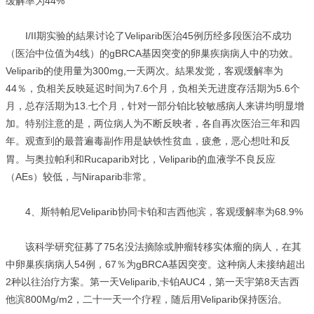
缓解率为44%
I/II期实验的結果讨论了Veliparib医治45例历经多段医治不成功
（医治中位值为4线）的gBRCA基因突变的卵巢疾病病人中的功效。
Veliparib的使用量为300mg,一天两次。結果发觉，客观缓解率为
44％，负相关反映延迟时间为7.6个月，负相关无进度存活期为5.6个
月，总存活期为13.七个月，针对一部分铂比较敏感病人来讲均明显增
加。特别注意的是，两位病人为不断反映者，各自再次医治三年和四
年。观查到的最普遍毒副作用是缺铁性贫血，疲惫，恶心想吐和反
胃。与
奥拉帕利
和Rucaparib对比，Veliparib的血液学不良反应
（AEs）较低，与Niraparib非常。
4、斯特帕尼Veliparib协同卡铂和吉西他滨，客观缓解率为68.9%
该科学研究征募了75名没法摘除或肿瘤转移实体瘤的病人，在其
中卵巢疾病病人54例，67％为gBRCA基因突变。这种病人未接纳超出
2种以往治疗方案。第一天Veliparib,卡铂AUC4，第一天宇第8天吉西
他滨800Mg/m2，二十一天一个疗程，随后用Veliparib保持医治。