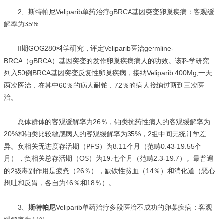
2、斯特帕尼Veliparib单药治疗gBRCA基因突变卵巢疾病：客观缓
解率为35%
II期GOG280科学研究，评定Veliparib医治germline-
BRCA（gBRCA）基因突变的发作卵巢疾病病人的功效。该科学研究
列入50例BRCA基因突变反复性卵巢疾病，接纳Veliparib 400Mg,一天
两次医治，在其中60％的病人耐铂，72％的病人接纳过两到三次医
治。
总体群体的客观缓解率为26％，铂类抗药性病人的客观缓解率为
20%和铂类比较敏感病人的客观缓解率为35%，2组中间无统计学差
异。负相关无进度存活期（PFS）为8.11个月（范畴0.43-19.55个
月），负相关总存活期（OS）为19.七个月（范畴2.3-19.7）。最普遍
的2级毒副作用是疲惫（26％），缺铁性贫血（14％）和消化道（恶心
想吐和反胃，各自为46％和18％）。
3、
斯特帕尼
Veliparib单药治疗多段医治不成功的卵巢疾病：客观