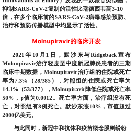
Innovations at Emory）发现的一款核苷类似物，
抑制SARS-CoV-2复制的活性比瑞德西韦高3-10
倍，在多个临床前的SARS-CoV-2病毒感染预防、
治疗和预防传播模型中均显示了活性。
Molnupiravir的临床开发
2021
年10月1日，默沙东与Ridgeback宣布
Molnupiravir治疗轻度至中度新冠肺炎患者的三期
临床中期数据，
Molnupiravir
治疗组的住院或死亡
率为7.3%（28/385），对照组的住院或死亡率为
14.1%（53/377），
M
olnupiravir
降低住院或死亡率
50%，p值为0.0012。
死亡率方面，治疗组没有死
亡，对照组有8例死亡。默沙东涨10%，市值超过
2000亿美元。
与此同时，新冠中和抗体和疫苗概念股则纷纷