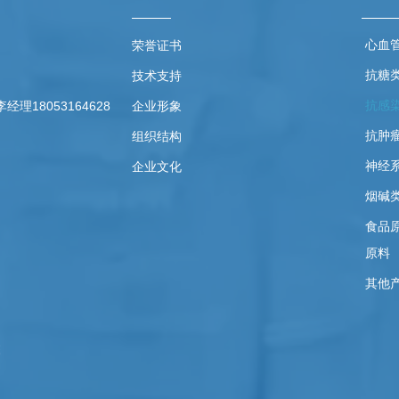
心血
荣誉证书
抗糖
技术支持
抗感
18053164628
企业形象
抗肿
组织结构
神经
企业文化
烟碱
食品
原料
其他
栋