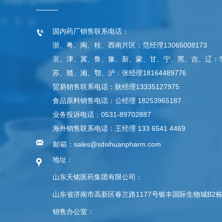
国内药厂销售联系电话：

浙、粤、闽、桂、西南片区：范经理13065008173
京、津、冀、鲁、豫、新、蒙、甘、宁、黑、吉、辽：李经理
苏、赣、湘、鄂、沪：张经理18164489776
贸易销售联系电话：耿经理13335127975
食品原料销售电话：公经理 18253965187
业务投诉电话：0531-89702887
海外销售联系电话：王经理 133 6541 4469

邮箱：sales@sdsihuanpharm.com
地址：

山东天铭医药集团有限公司：
山东省济南市高新区春兰路1177号银丰国际生物城B2
销售办公室：