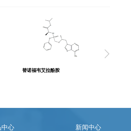

替诺福韦艾拉酚胺
品中心
新闻中心