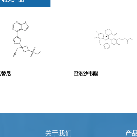
克替尼
巴洛沙韦酯
关于我们
产