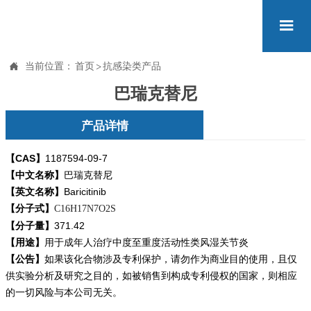


当前位置：
首页
>
抗感染类产品
巴瑞克替尼
产品详情
【CAS】
1187594-09-7
【中文名称】
巴瑞克替尼
【英文名称】
Baricitinib
【分子式】
C16H17N7O2S
【分子量】
371.42
【用途】
用于成年人治疗中度至重度活动性类风湿关节炎
【公告】
如果该化合物涉及专利保护，请勿
作为商业目的使用，且仅
供实验分析及研究之目的，如被销售到构成专利侵权的国家，则相应
的一切风险与本公司无关。