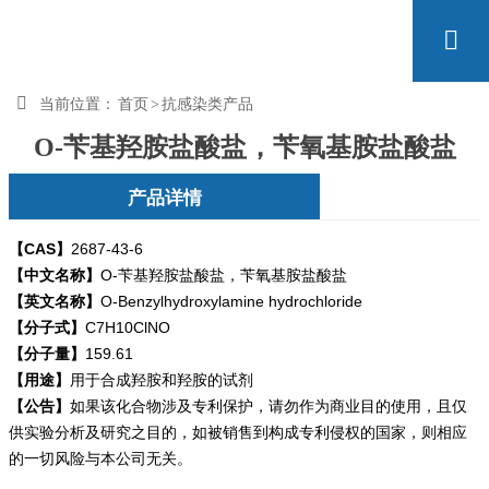


当前位置：
首页
>
抗感染类产品
O-苄基羟胺盐酸盐，苄氧基胺盐酸盐
产品详情
【CAS】
2687-43-6
【中文名称】
O-苄基羟胺盐酸盐，苄氧基胺盐酸盐
【英文名称】
O-Benzylhydroxylamine hydrochloride
【分子式】
C7H10ClNO
【分子量】
159.61
【用途】
用于合成羟胺和羟胺的试剂
【公告】
如果该化合物涉及专利保护，请勿
作为商业目的使用，且仅
供实验分析及研究之目的，如被销售到构成专利侵权的国家，则相应
的一切风险与本公司无关。