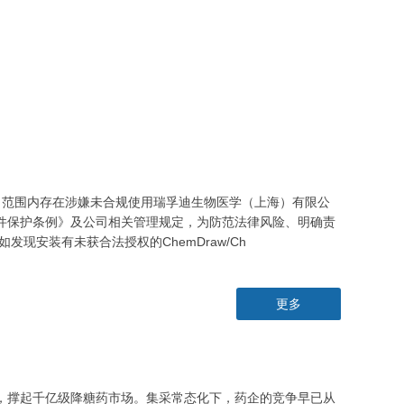
司范围内存在涉嫌未合规使用瑞孚迪生物医学（上海）有限公
计算机软件保护条例》及公司相关管理规定，为防范法律风险、明确责
现安装有未获合法授权的ChemDraw/Ch
更多
者，撑起千亿级降糖药市场。集采常态化下，药企的竞争早已从