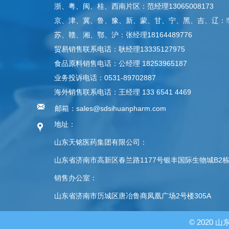
浙、粤、闽、桂、西南片区：范经理13065008173
京、津、冀、鲁、豫、新、蒙、甘、宁、黑、吉、辽：李经理
苏、赣、湘、鄂、沪：张经理18164489776
贸易销售联系电话：耿经理13335127975
食品原料销售电话：公经理 18253965187
业务投诉电话：0531-89702887
海外销售联系电话：王经理 133 6541 4469

邮箱：sales@sdsihuanpharm.com
地址：

山东天铭医药集团有限公司：
山东省济南市高新区春兰路1177号银丰国际生物城B2
销售办公室：
山东省济南市历城区唐冶鲁商凤凰广场2号楼305A
© 2020