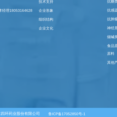
抗糖
技术支持
抗感
18053164628
企业形象
抗肿
组织结构
神经
企业文化
烟碱
食品
原料
其他
栋
 山东四环药业股份有限公司
鲁ICP备17052850号-1