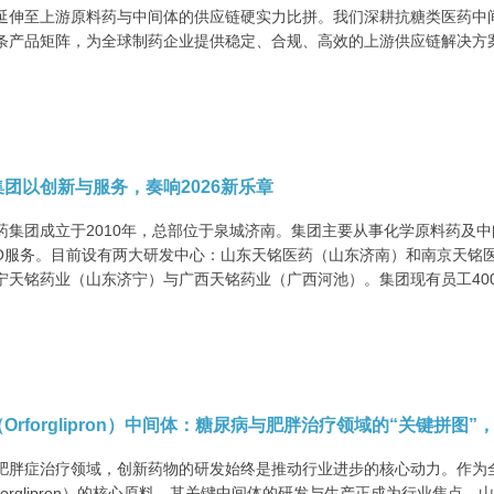
延伸至上游原料药与中间体的供应链硬实力比拼。我们深耕抗糖类医药中间
条产品矩阵，为全球制药企业提供稳定、合规、高效的上游供应链解决方案。
团以创新与服务，奏响2026新乐章
药集团成立于2010年，总部位于泉城济南。集团主要从事化学原料药及
DMO服务。目前设有两大研发中心：山东天铭医药（山东济南）和南京天
宁天铭药业（山东济宁）与广西天铭药业（广西河池）。集团现有员工40
Orforglipron）中间体：糖尿病与肥胖治疗领域的“关键拼
肥胖症治疗领域，创新药物的研发始终是推动行业进步的核心动力。作为全球
forglipron）的核心原料，其关键中间体的研发与生产正成为行业焦