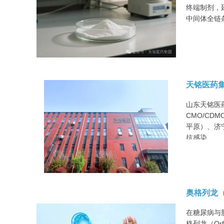
终端制剂，
中间体全链
天铭医药集
山东天铭医
CMO/C
平原）、济
抗感染、
奥格列龙（
在糖尿病与
格列龙（Or