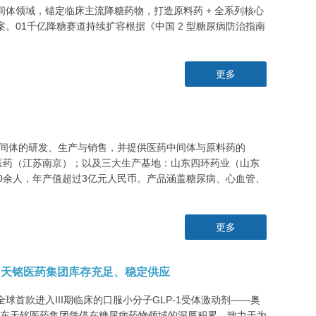
体领域，锚定临床主流降糖药物，打造原料药 + 全系列核心
01千亿降糖赛道持续扩容根据《中国 2 型糖尿病防治指南
更多
中间体的研发、生产与销售，并提供医药中间体与原料药的
铭医药（江苏南京）；以及三大生产基地：山东四环药业（山东
0余人，年产值超过3亿元人民币。产品涵盖糖尿病、心血管、
更多
图”，天铭医药集团库存充足、稳定供应
首款进入III期临床的口服小分子GLP-1受体激动剂——奥
点。山东天铭医药集团凭借在糖尿病药物领域的深厚积累，致力于为