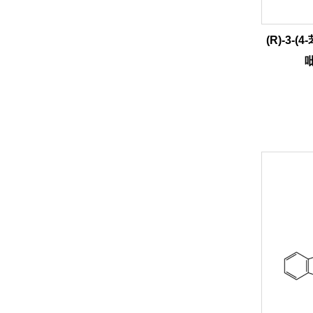
(R)-3-(
吡