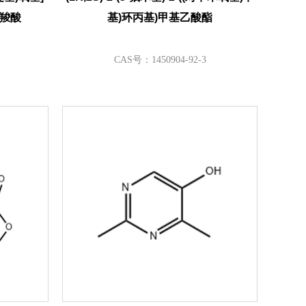
烷羧酸
基)环丙基)甲基乙酸酯
CAS号：1450904-92-3