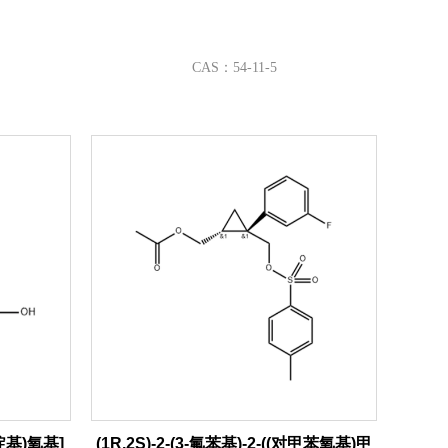
CAS：54-11-5
-嘧啶基)氧基]
(1R,2S)-2-(3-氟苯基)-2-((对甲苯氧基)甲