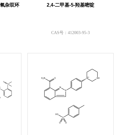
3-氧杂双环
2,4-二甲基-5-羟基嘧啶
CAS号：412003-95-3