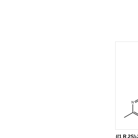
((1 R,2S